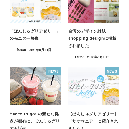
「ぽんしゅグリアゼリー」
台湾のデザイン雑誌
のモニター募集！
shopping designに掲載
されました
farm8
2021年8月11日
farm8
2018年5月10日
NEWS
NEWS
Hacco to go! の新たな拠
【ぽんしゅグリアゼリー】
点が都心に、ぽんしゅグリ
「サケマニア」に紹介され
アも販売。
ました！